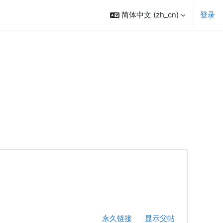
简体中文 ‎(zh_cn)‎
登录
永久链接
显示父帖