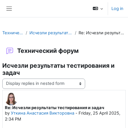
Skip to main content
Log in
Side panel
Технический форум
Исчезли результаты тестирования и задач
Re: Исчезли результаты тестирования и задач
Технический форум
Исчезли результаты тестирования и
задач
Display mode
Re: Исчезли результаты тестирования и задач
Number of replies: 0
by
Уткина Анастасия Викторовна
-
Friday, 25 April 2025,
2:34 PM