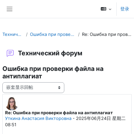
跳到主要内容
登录
停靠面板
Технический форум
Ошибка при проверки файла на антиплагиат
Re: Ошибка при проверки файла на антиплагиат
Технический форум
Ошибка при проверки файла на
антиплагиат
显示模式
Re: Ошибка при проверки файла на антиплагиат
回帖数：0
Уткина Анастасия Викторовна
-
2025年06月24日 星期二
08:51