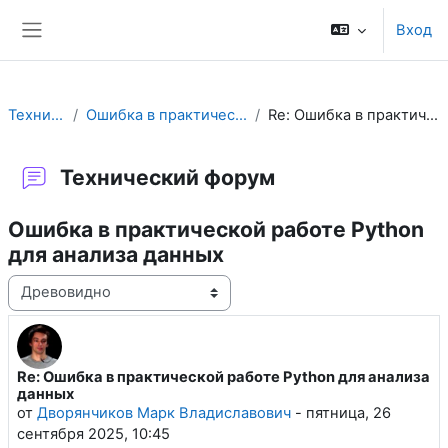
Перейти к основному содержанию
Вход
Боковая панель
Технический форум
Ошибка в практической работе Python для анализа данных
Re: Ошибка в практической работе Python для анализа данных
Технический форум
Ошибка в практической работе Python
для анализа данных
Режим отображения
Re: Ошибка в практической работе Python для анализа
Количество ответов: 0
данных
от
Дворянчиков Марк Владиславович
-
пятница, 26
сентября 2025, 10:45