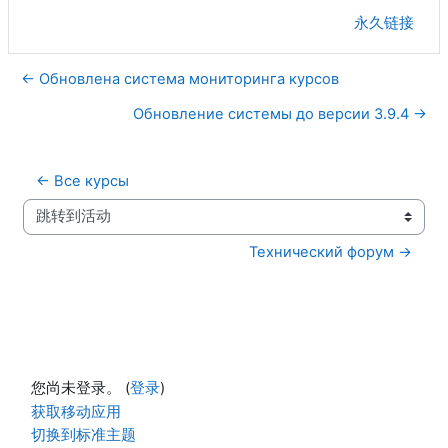
永久链接
← Обновлена система мониторинга курсов
Обновление системы до версии 3.9.4 →
← Все курсы
跳转到活动
Технический форум →
您尚未登录。 (
登录
)
获取移动应用
切换到标准主题