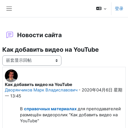
跳到主要内容
登录
停靠面板
Новости сайта
Как добавить видео на YouTube
显示模式
Как добавить видео на YouTube
回帖数：0
Дворянчиков Марк Владиславович
-
2020年04月6日 星期
一 13:45
В
справочных материалах
для преподавателей
размещён видеоролик "Как добавить видео на
YouTube"