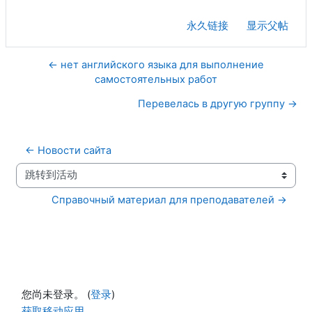
永久链接
显示父帖
← нет английского языка для выполнение
самостоятельных работ
Перевелась в другую группу →
← Новости сайта
跳转到活动
Справочный материал для преподавателей →
您尚未登录。 (
登录
)
获取移动应用