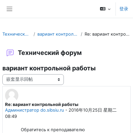
跳到主要内容
登录
停靠面板
Технический форум
вариант контрольной работы
Re: вариант контрольной работы
Технический форум
вариант контрольной работы
显示模式
Re: вариант контрольной работы
回帖数：0
Администратор do.sibsiu.ru
-
2016年10月25日 星期二
08:49
Обратитесь к преподавателю