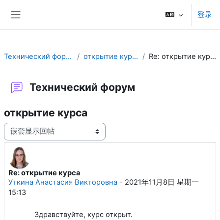
跳到主要内容
登录
停靠面板
Технический форум
открытие курса
Re: открытие курса
Технический форум
открытие курса
显示模式
Re: открытие курса
回帖数：0
Уткина Анастасия Викторовна
-
2021年11月8日 星期一
15:13
Здравствуйте, курс открыт.