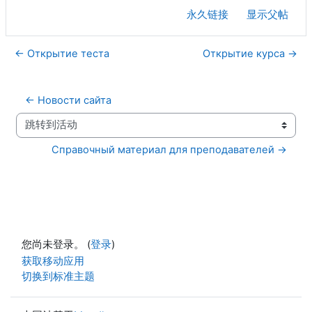
永久链接
显示父帖
← Открытие теста
Открытие курса →
← Новости сайта
跳转到活动
Справочный материал для преподавателей →
您尚未登录。 (
登录
)
获取移动应用
切换到标准主题