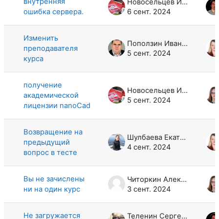
внутренняя
Новосельцев Иван Николаевич
ошибка сервера.
6 сент. 2024
Изменить
Поползин Иван Юрьевич
преподавателя
5 сент. 2024
курса
получение
Новосельцев Иван Николаевич
академической
5 сент. 2024
лицензии nanoCad
Возвращение на
Шулбаева Екатерина Андреевна
предыдущий
4 сент. 2024
вопрос в тесте
Вы не зачислены
Читоркин Алексей Андреевич
ни на один курс
3 сент. 2024
Не загружается
Теленин Сергей Александрович