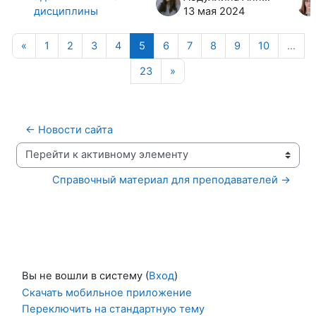
дисциплины
13 мая 2024
Предыдущая страница
Страница 1
Страница 2
Страница 3
Страница 4
Страница 5
Страница 6
Страница 7
Страница 8
Страница 9
Страница
«
1
2
3
4
5
6
7
8
9
10
…
Страница 23
Следующая страница
23
»
← Новости сайта
Перейти к активному элементу
Справочный материал для преподавателей →
Вы не вошли в систему (
Вход
)
Скачать мобильное приложение
Переключить на стандартную тему