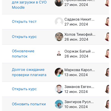
для загрузки в СУО
27 июн. 2024
Moodle
Садаков Никита Олегович
Открыть тест
27 июн. 2024
Холов Тимофей Андреевич
Открыть курс
26 июн. 2024
Обновление
Ооржак Батый Мергенович
попыток
26 июн. 2024
Долгое ожидание
Маркова Каролина Сергеевна
проверки плагиата
13 июн. 2024
Заманов Евгений Рашидович
Открыть курс
12 июн. 2024
Зангиров Руслан Мухарамович
Обновить попытки
10 июн. 2024