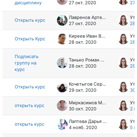
дисциплину
27 окт. 2020
27 
Лавренов Артем Алексеевич
Открыть курс
27 окт. 2020
28 
Киреев Иван Васильевич
Открыть Курс
28 окт. 2020
28 
Подписать
Танько Роман Владимирович
группу на
28 окт. 2020
29 
курс
Кочетыгов Сергей Сергеевич
Открыть курс
29 окт. 2020
30 
Миркасимов Малик Маратович
открыть курс
30 окт. 2020
2 н
Лаптева Дарья Алексеевна
открыть курс
4 нояб. 2020
5 н