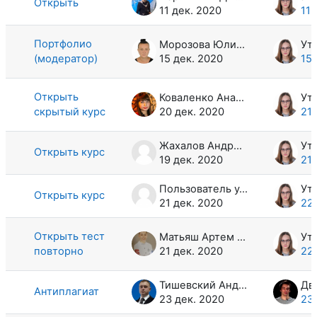
Открыть
11 дек. 2020
11 
Портфолио
Морозова Юлия Александровна
(модератор)
15 дек. 2020
15 
Открыть
Коваленко Анастасия Викторовна
скрытый курс
20 дек. 2020
21 
Жахалов Андрей Александрович
Открыть курс
19 дек. 2020
21 
Пользователь удален
Открыть курс
21 дек. 2020
22 
Открыть тест
Матьяш Артем Владимирович
повторно
21 дек. 2020
22 
Тишевский Андрей Андреевич
Антиплагиат
23 дек. 2020
23 