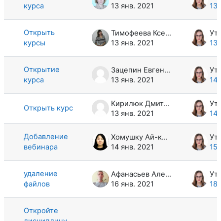
курса
13 янв. 2021
13 
Открыть
Тимофеева Ксения Сергеевна
курсы
13 янв. 2021
13 
Открытие
Зацепин Евгений Вячеславович
курса
13 янв. 2021
14 
Кирилюк Дмитрий Олегович
Открыть курс
13 янв. 2021
14 
Добавление
Хомушку Ай-кыс Буяновна
вебинара
14 янв. 2021
15 
удаление
Афанасьев Алексей Владимирович
файлов
16 янв. 2021
18 
Откройте
дисциплину