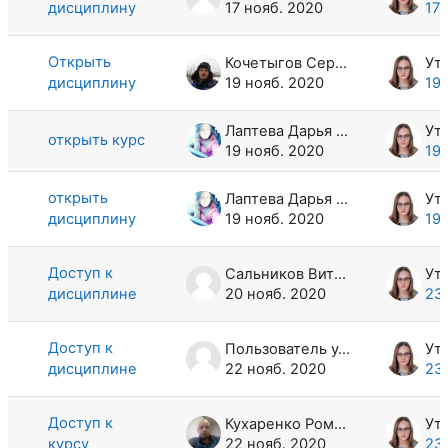
дисциплину
17 нояб. 2020
17 
Открыть
Кочетыгов Сергей Сергеевич
дисциплину
19 нояб. 2020
19 
Лаптева Дарья Алексеевна
открыть курс
19 нояб. 2020
19 
открыть
Лаптева Дарья Алексеевна
дисциплину
19 нояб. 2020
19 
Доступ к
Сальников Виталий Викторович
дисциплине
20 нояб. 2020
23
Доступ к
Пользователь удален
дисциплине
22 нояб. 2020
23
Доступ к
Кухаренко Роман Викторович
курсу
22 нояб. 2020
23