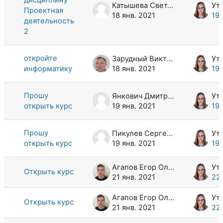
Катышева Светлана Сергеевна
Проектная
18 янв. 2021
19 
деятельность
2
откройте
Зарудный Виктор Васильевич
информатику
18 янв. 2021
19 
Прошу
Янкович Дмитрий Владимирович
открыть курс
19 янв. 2021
19 
Прошу
Пикулев Сергей Васильевич
открыть курс
19 янв. 2021
19 
Агапов Егор Олегович
Открыть курс
21 янв. 2021
22 
Агапов Егор Олегович
Открыть курс
21 янв. 2021
22 