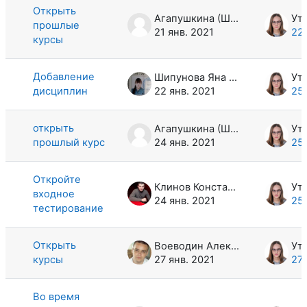
Открыть
Агапушкина (Шишканова) Елизавета Андреевна
прошлые
21 янв. 2021
22 
курсы
Добавление
Шипунова Яна Вячеславовна
дисциплин
22 янв. 2021
25 
открыть
Агапушкина (Шишканова) Елизавета Андреевна
прошлый курс
24 янв. 2021
25 
Откройте
Клинов Константин Александрович
входное
24 янв. 2021
25 
тестирование
Открыть
Воеводин Александр Викторович
курсы
27 янв. 2021
27 
Во время