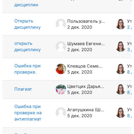
дисциплин
Открыть
Пользователь удален
дисциплину
2 дек. 2020
2 д
открыть
Шумаев Евгений Викторович
дисциплину
2 дек. 2020
3 д
Ошибка при
Клевцов Семен Андреевич
проверке.
5 дек. 2020
8 д
Цветцих Дарья Сергеевна
Плагиат
5 дек. 2020
8 д
Ошибка при
Агапушкина (Шишканова) Елизавета Андреевна
проверке на
5 дек. 2020
8 д
антиплагиат