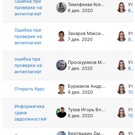
Ошибка при
Тимофеева Ксения Сергеевна
проверке на
6 дек. 2020
8 д
антиплагиат
Ошибка при
Захаров Максим Сергеевич
проверке на
7 дек. 2020
8 д
антиплагиат
ошибка при
Проскуряков Михаил Николаевич
проверке на
7 дек. 2020
8 д
антиплагиат
Бурмаков Андрей Александрович
Открыть Курс
9 дек. 2020
10 
Информатика
Тузов Игорь Владимирович
сдача
8 дек. 2020
10 
задолжностей
Вертяшкин Дмитрий Эдуардович