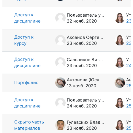
Доступ к
Пользователь удален
дисциплине
22 нояб. 2020
23
Доступ к
Аксенов Сергей Геннадьевич
курсу
23 нояб. 2020
23
Доступ к
Сальников Виталий Викторович
дисциплине
23 нояб. 2020
24
Антонова (Юсупова) Юлия Артуровна
Портфолио
13 нояб. 2020
25
Доступ к
Пользователь удален
дисциплине
24 нояб. 2020
25
Скрыто часть
Гулевских Владимир Вячеславович
материалов
23 нояб. 2020
25