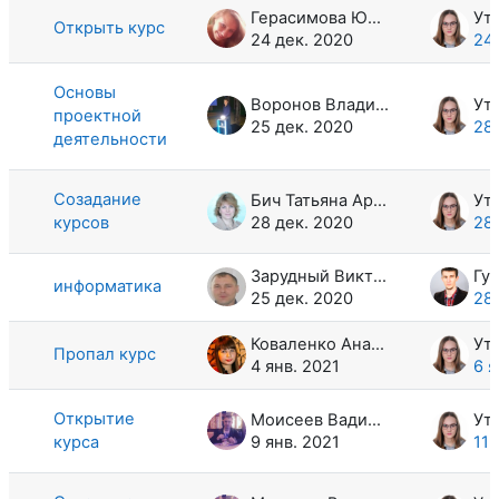
Герасимова Юлия Владимировна
Открыть курс
24 дек. 2020
24 
Основы
Воронов Владимир Николаевич
проектной
25 дек. 2020
28 
деятельности
Созадание
Бич Татьяна Арсентьевна
курсов
28 дек. 2020
28 
Зарудный Виктор Васильевич
информатика
25 дек. 2020
28 
Коваленко Анастасия Викторовна
Пропал курс
4 янв. 2021
6 я
Открытие
Моисеев Вадим Владимирович
курса
9 янв. 2021
11 