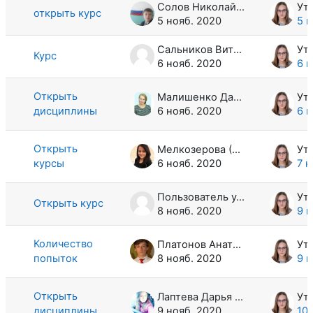
Солов Николай Витальевич
открыть курс
5 нояб. 2020
5 н
Сальников Виталий Викторович
Курс
6 нояб. 2020
6 н
Открыть
Малишенко Дарья Григорьевна
дисциплины
6 нояб. 2020
6 н
Открыть
Мелкозерова (Верзина) Анна Андреевна
курсы
6 нояб. 2020
7 н
Пользователь удален
Открыть курс
8 нояб. 2020
9 н
Количество
Платонов Анатолий Витальевич
попыток
8 нояб. 2020
9 н
Открыть
Лаптева Дарья Алексеевна
дисциплины
9 нояб. 2020
10 