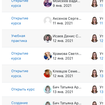
Открытие
Моисеев Вадим Владимирович
курса
9 янв. 2021
11 
Открытие
Аксенов Сергей Геннадьевич
курса
11 янв. 2021
11 
Учебная
Исаев Денис Сейсенбекович
практика
12 янв. 2021
12 
Открытие
Храмова Светлана Андреевна
курса
12 янв. 2021
12 
Открытие
Клевцов Семен Андреевич
курса.
12 янв. 2021
13 
Бич Татьяна Арсентьевна
Открыть курс
13 янв. 2021
13 
Создание
Бич Татьяна Арсентьевна