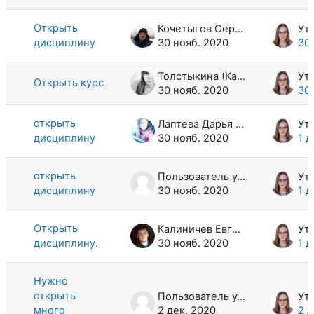
Открыть
Кочетыгов Сергей Сергеевич
дисциплину
30 нояб. 2020
30
Толстыкина (Казанцева) Александра Васильевна
Открыть курс
30 нояб. 2020
30
открыть
Лаптева Дарья Алексеевна
дисциплину
30 нояб. 2020
1 д
открыть
Пользователь удален
дисциплину
30 нояб. 2020
1 д
Открыть
Калиничев Евгений Юрьевич
дисциплину.
30 нояб. 2020
1 д
Нужно
открыть
Пользователь удален
много
2 дек. 2020
2 д