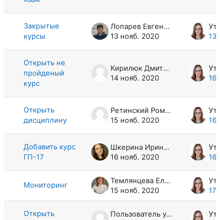
Закрытые
Лопарев Евгений Иванович
курсы
13 нояб. 2020
13 
Открыть не
Кирилюк Дмитрий Олегович
пройденый
14 нояб. 2020
16 
курс
Открыть
Ретинский Роман Сергеевич
дисциплину
15 нояб. 2020
16 
Добавить курс
Шкерина Ирина Алексеевна
ГП-17
16 нояб. 2020
16 
Темлянцева Елена Николаевна
Мониторинг
15 нояб. 2020
17 
Открыть
Пользователь удален