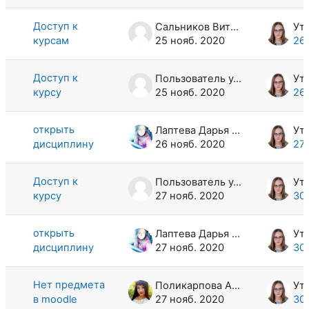
Доступ к
Сальников Виталий Викторович
курсам
25 нояб. 2020
26
Доступ к
Пользователь удален
курсу
25 нояб. 2020
26
открыть
Лаптева Дарья Алексеевна
дисциплину
26 нояб. 2020
27
Доступ к
Пользователь удален
курсу
27 нояб. 2020
30
открыть
Лаптева Дарья Алексеевна
дисциплину
27 нояб. 2020
30
Нет предмета
Поликарпова Анастасия Олеговна
в moodle
27 нояб. 2020
30