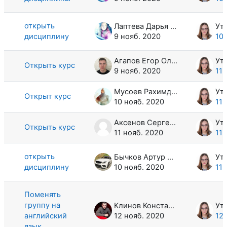
открыть
Лаптева Дарья Алексеевна
дисциплину
9 нояб. 2020
10 
Агапов Егор Олегович
Открыть курс
9 нояб. 2020
11 
Мусоев Рахимджон Улугбекович
Открыт курс
10 нояб. 2020
11 
Аксенов Сергей Геннадьевич
Открыть курс
11 нояб. 2020
11 
открыть
Бычков Артур Алексеевич
дисциплину
10 нояб. 2020
11 
Поменять
группу на
Клинов Константин Александрович
английский
12 нояб. 2020
12 
язык