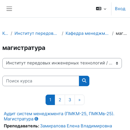
Перейти к основному содержанию
Вход
Боковая панель
Курсы
Институт передовых инженерных технологий
Кафедра менеджмента качества и инноваций
магистратура
магистратура
Категории курсов
Поиск курса
Поиск курса
Страница 1
Страница 2
Страница 3
Следующая страница
1
2
3
»
Аудит систем менеджмента (ПМКМ-25, ПМКМв-25).
Магистратура ➏
Преподаватель:
Замиралова Елена Владимировна