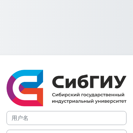
登录Система уп
用户名
密码