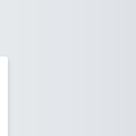
равления обучением СибГИ