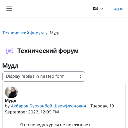
Skip to main content
Log in
Side panel
Технический форум
Мудл
Технический форум
Мудл
Display mode
Мудл
Number of replies: 1
by
Акбаров Бурхонбой Шарифжонович
-
Tuesday, 19
September 2023, 12:09 PM
Я по поводу курсы не показывает