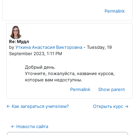
Permalink
Re: Мудл
In reply to Акбаров Бурхонбой Шарифжонович
by
Уткина Анастасия Викторовна
-
Tuesday, 19
September 2023, 1:11 PM
Добрый день.
Уточните, пожалуйста, название курсов,
которые вам недоступны.
Permalink
Show parent
← Как загераться учителем?
Открыть курс →
← Новости сайта