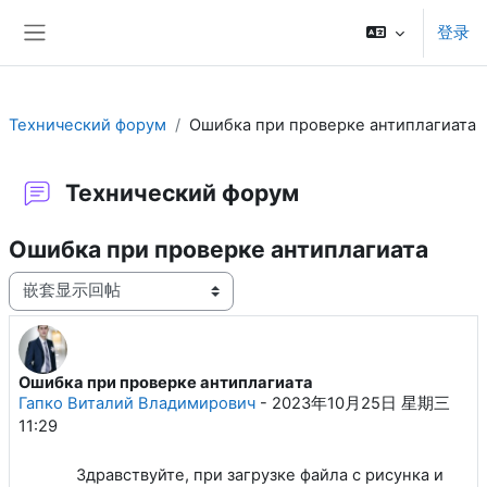
跳到主要内容
登录
停靠面板
Технический форум
Ошибка при проверке антиплагиата
Технический форум
Ошибка при проверке антиплагиата
显示模式
Ошибка при проверке антиплагиата
回帖数：3
Гапко Виталий Владимирович
-
2023年10月25日 星期三
11:29
Здравствуйте, при загрузке файла с рисунка и