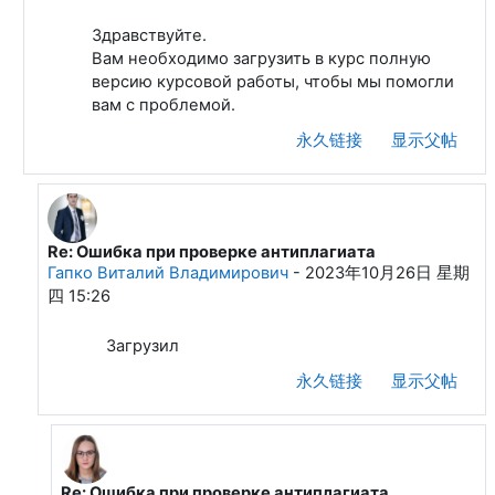
Здравствуйте.
Вам необходимо загрузить в курс полную
версию курсовой работы, чтобы мы помогли
вам с проблемой.
永久链接
显示父帖
Re: Ошибка при проверке антиплагиата
回复Уткина Анастасия Викторовна
Гапко Виталий Владимирович
-
2023年10月26日 星期
四 15:26
Загрузил
永久链接
显示父帖
Re: Ошибка при проверке антиплагиата
回复Гапко Виталий Владимирович