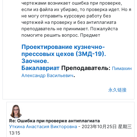
чертежами возникает ошибка при проверке,
если из файла их убираю, то проверка идет. Но я
не могу отправить курсовую работу без
чертежей на проверку и без антиплагиата
преподаватель не принимает. Пожалуйста
помогите решить вопрос. Предмет
Проектирование кузнечно-
прессовых цехов (ЗМД-19).
Заочное.
Бакалавриат
Преподаватель:
Пимахин
.
Александр Васильевич
永久链接
Re: Ошибка при проверке антиплагиата
回复Гапко Виталий Владимирович
Уткина Анастасия Викторовна
-
2023年10月25日 星期三
13:15