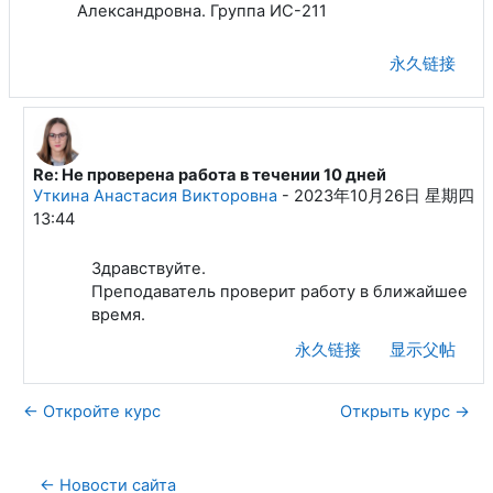
Александровна. Группа ИС-211
永久链接
Re: Не проверена работа в течении 10 дней
回复Крюкова Галина Павловна
Уткина Анастасия Викторовна
-
2023年10月26日 星期四
13:44
Здравствуйте.
Преподаватель проверит работу в ближайшее
время.
永久链接
显示父帖
← Откройте курс
Открыть курс →
← Новости сайта