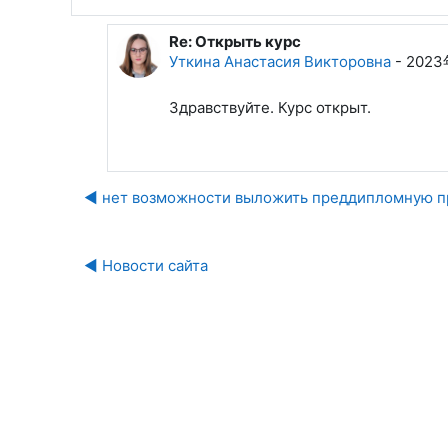
Re: Открыть курс
回复Карпова Алина Сергеевна
Уткина Анастасия Викторовна
-
2023
Здравствуйте. Курс открыт.
◀︎ нет возможности выложить преддипломную п
◀︎ Новости сайта