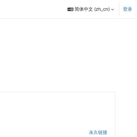
简体中文 ‎(zh_cn)‎
登录
永久链接