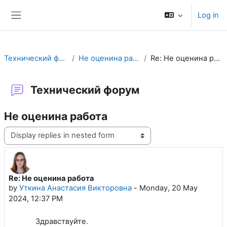
Skip to main content
Log in
Side panel
Технический форум
Не оценина работа
Re: Не оценина работа
Технический форум
Не оценина работа
Display mode
Re: Не оценина работа
Number of replies: 0
by
Уткина Анастасия Викторовна
-
Monday, 20 May
2024, 12:37 PM
Здравствуйте.