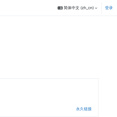
简体中文 ‎(zh_cn)‎
登录
永久链接