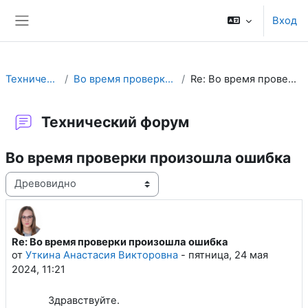
Перейти к основному содержанию
Вход
Боковая панель
Технический форум
Во время проверки произошла ошибка
Re: Во время проверки произошла ошибка
Технический форум
Во время проверки произошла ошибка
Режим отображения
Re: Во время проверки произошла ошибка
Количество ответов: 0
от
Уткина Анастасия Викторовна
-
пятница, 24 мая
2024, 11:21
Здравствуйте.