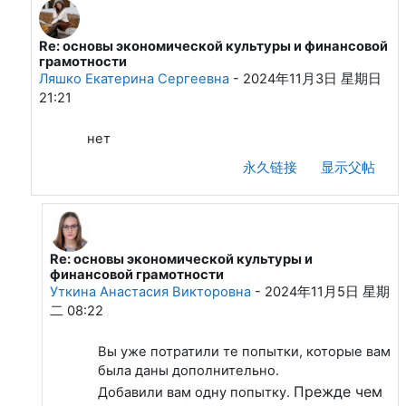
Re: основы экономической культуры и финансовой
回复Уткина Анастасия Викторовна
грамотности
Ляшко Екатерина Сергеевна
-
2024年11月3日 星期日
21:21
нет
永久链接
显示父帖
Re: основы экономической культуры и
回复Ляшко Екатерина Сергеевна
финансовой грамотности
Уткина Анастасия Викторовна
-
2024年11月5日 星期
二 08:22
Вы уже потратили те попытки, которые вам
была даны дополнительно.
Прежде чем
Добавили вам одну попытку.