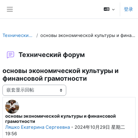
跳到主要内容
登录
停靠面板
Технический форум
основы экономической культуры и финансовой грамотности
Технический форум
основы экономической культуры и
финансовой грамотности
显示模式
основы экономической культуры и финансовой
回帖数：3
грамотности
Ляшко Екатерина Сергеевна
-
2024年10月29日 星期二
19:56