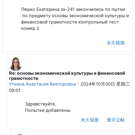
Ляшко Екатерина зэ-241 закончились по пытки
по предмету основы экономической культуры и
финансовой грамотности контрольный тест
номер 2
永久链接
Re: основы экономической культуры и финансовой
回复Ляшко Екатерина Сергеевна
грамотности
Уткина Анастасия Викторовна
-
2024年10月30日 星期三
09:01
Здравствуйте.
Попытки добавлены.
永久链接
显示父帖