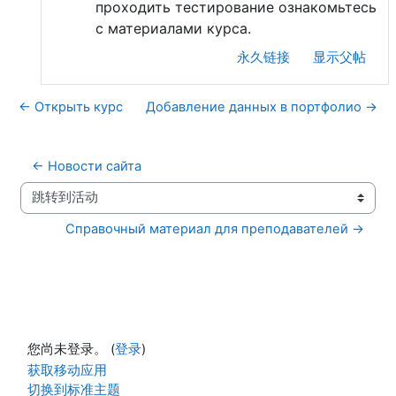
проходить тестирование ознакомьтесь
с материалами курса.
永久链接
显示父帖
← Открыть курс
Добавление данных в портфолио →
← Новости сайта
跳转到活动
Справочный материал для преподавателей →
您尚未登录。 (
登录
)
获取移动应用
切换到标准主题