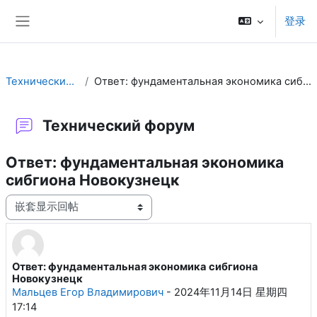
跳到主要内容
登录
停靠面板
Технический форум
Ответ: фундаментальная экономика сибгиона Новокузнецк
Технический форум
Ответ: фундаментальная экономика
сибгиона Новокузнецк
显示模式
Ответ: фундаментальная экономика сибгиона
回帖数：1
Новокузнецк
Мальцев Егор Владимирович
-
2024年11月14日 星期四
17:14