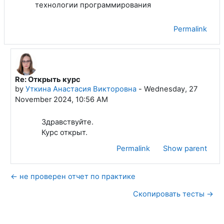
технологии программирования
Permalink
Re: Открыть курс
In reply to Ворожищев Евгений Евгеньевич
by
Уткина Анастасия Викторовна
-
Wednesday, 27
November 2024, 10:56 AM
Здравствуйте.
Курс открыт.
Permalink
Show parent
← не проверен отчет по практике
Скопировать тесты →