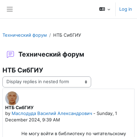
Skip to main content
Log in
Side panel
Технический форум
НТБ СибГИУ
Технический форум
НТБ СибГИУ
Display mode
НТБ СибГИУ
Number of replies: 1
by
Маслодуда Василий Александрович
-
Sunday, 1
December 2024, 9:39 AM
Не могу войти в библиотеку по читательскому