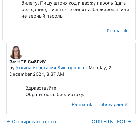
билету. Пишу штрих код и ввожу пароль (дата
рождения), Пишет что билет заблокирован или
не верный пароль.
Permalink
Re: НТБ СибГИУ
In reply to Маслодуда Василий Александрович
by
Уткина Анастасия Викторовна
-
Monday, 2
December 2024, 8:37 AM
Здравствуйте.
Обратитесь в библиотеку.
Permalink
Show parent
← Скопировать тесты
ОТКРЫТЬ ТЕСТ →