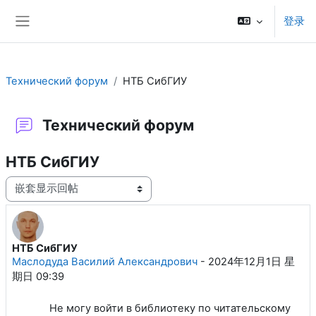
跳到主要内容
登录
停靠面板
Технический форум
НТБ СибГИУ
Технический форум
НТБ СибГИУ
显示模式
НТБ СибГИУ
回帖数：1
Маслодуда Василий Александрович
-
2024年12月1日 星
期日 09:39
Не могу войти в библиотеку по читательскому