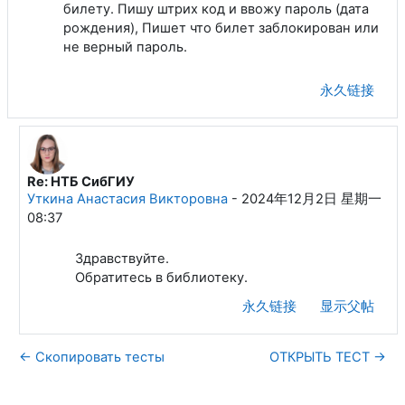
билету. Пишу штрих код и ввожу пароль (дата
рождения), Пишет что билет заблокирован или
не верный пароль.
永久链接
Re: НТБ СибГИУ
回复Маслодуда Василий Александрович
Уткина Анастасия Викторовна
-
2024年12月2日 星期一
08:37
Здравствуйте.
Обратитесь в библиотеку.
永久链接
显示父帖
← Скопировать тесты
ОТКРЫТЬ ТЕСТ →