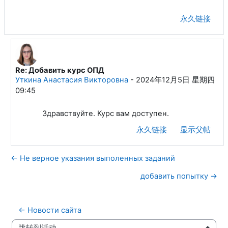
永久链接
Re: Добавить курс ОПД
回复Петров Андрей Геннадьевич
Уткина Анастасия Викторовна
-
2024年12月5日 星期四
09:45
Здравствуйте. Курс вам доступен.
永久链接
显示父帖
← Не верное указания выполенных заданий
добавить попытку →
← Новости сайта