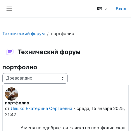
Перейти к основному содержанию
Вход
Боковая панель
Технический форум
портфолио
Технический форум
портфолио
Режим отображения
портфолио
Количество ответов: 1
от
Ляшко Екатерина Сергеевна
-
среда, 15 января 2025,
21:42
У меня не одобряется заявка на портфолио скан