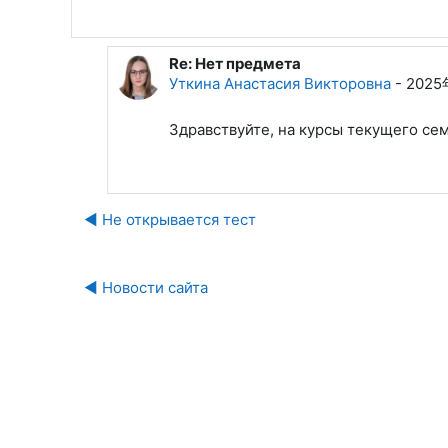
Re: Нет предмета
回复Макарова Ирина Николаевна
Уткина Анастасия Викторовна
-
2025
Здравствуйте, на курсы текущего се
◀︎ Не открывается тест
◀︎ Новости сайта