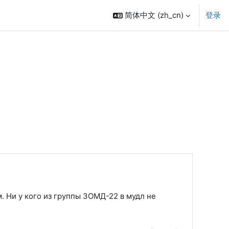
简体中文 ‎(zh_cn)‎
登录
. Ни у кого из группы ЗОМД-22 в мудл не