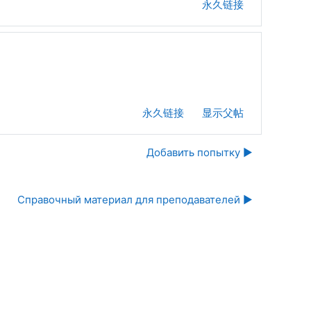
永久链接
永久链接
显示父帖
Добавить попытку ▶︎
Справочный материал для преподавателей ▶︎