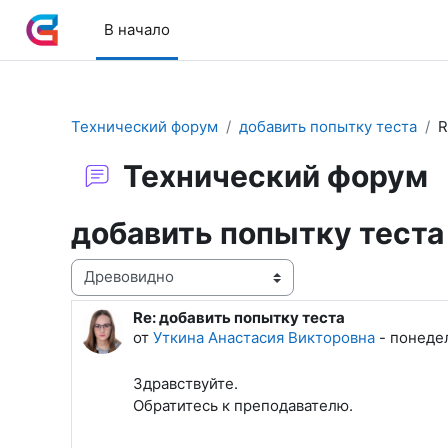
Перейти к основному содержанию
В начало
Технический форум
добавить попытку теста
R
Технический форум
добавить попытку теста
Режим отображения
Re: добавить попытку теста
Количество ответов: 0
от
Уткина Анастасия Викторовна
-
понедел
Здравствуйте.
Обратитесь к преподавателю.