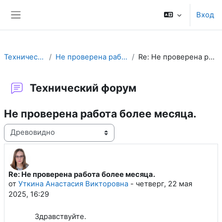
Перейти к основному содержанию
Вход
Боковая панель
Технический форум
Не проверена работа более месяца.
Re: Не проверена работа более месяца.
Технический форум
Не проверена работа более месяца.
Режим отображения
Re: Не проверена работа более месяца.
Количество ответов: 0
от
Уткина Анастасия Викторовна
-
четверг, 22 мая
2025, 16:29
Здравствуйте.