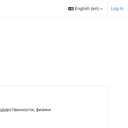
English ‎(en)‎
Log in
ударственности, физики