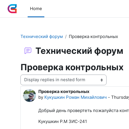
Skip to main content
Home
Технический форум
Проверка контрольных
Технический форум
Проверка контрольных
Display mode
Проверка контрольных
Number of replies: 2
by
Кукушкин Роман Михайлович
-
Thursday
Добрый день провертеть пожалуйста конт
Кукушкин Р.М ЗИС-241