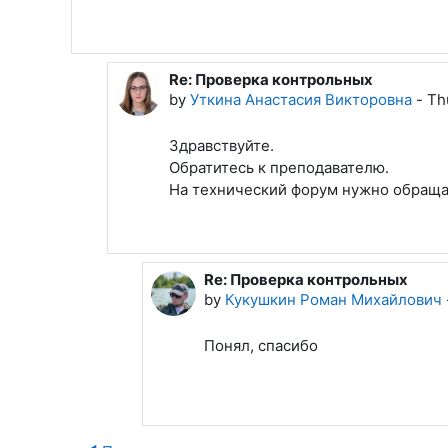
Re: Проверка контрольных
In reply to Кукушкин Роман Михайлов
by
Уткина Анастасия Викторовна
-
Th
Здравствуйте.
Обратитесь к преподавателю.
На технический форум нужно обращат
Re: Проверка контрольных
In reply to Уткина Анастасия Вик
by
Кукушкин Роман Михайлович
Понял, спасибо