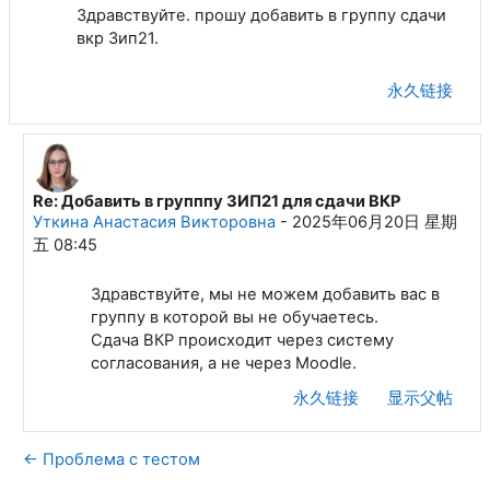
Здравствуйте. прошу добавить в группу сдачи
вкр Зип21.
永久链接
Re: Добавить в групппу ЗИП21 для сдачи ВКР
回复Атучина Оксана Андреевна
Уткина Анастасия Викторовна
-
2025年06月20日 星期
五 08:45
Здравствуйте, мы не можем добавить вас в
группу в которой вы не обучаетесь.
Сдача ВКР происходит через систему
согласования, а не через Moodle.
永久链接
显示父帖
← Проблема с тестом