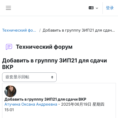
跳到主要内容
登录
停靠面板
Технический форум
Добавить в групппу ЗИП21 для сдачи ВКР
Технический форум
Добавить в групппу ЗИП21 для сдачи
ВКР
显示模式
Добавить в групппу ЗИП21 для сдачи ВКР
回帖数：1
Атучина Оксана Андреевна
-
2025年06月19日 星期四
15:01