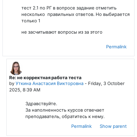
тест 2.1 по РГ в вопросе задание отметить
несколько правильных ответов. Но выбирается
только 1
не засчитывают вопросы из за этого
Permalink
Re: не корректная работа теста
In reply to Кисличная Александра Андреевна
by
Уткина Анастасия Викторовна
-
Friday, 3 October
2025, 8:39 AM
Здравствуйте.
За наполненность курсов отвечает
преподаватель, обратитесь к нему.
Permalink
Show parent