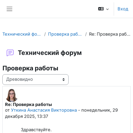
Перейти к основному содержанию
Вход
Боковая панель
Технический форум
Проверка работы
Re: Проверка работы
Технический форум
Проверка работы
Режим отображения
Re: Проверка работы
Количество ответов: 0
от
Уткина Анастасия Викторовна
-
понедельник, 29
декабря 2025, 13:37
Здравствуйте.