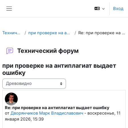
Перейти к основному содержанию
Вход
Боковая панель
Технический форум
при проверке на антиплагиат выдает ошибку
Re: при проверке на антиплагиат выдает ошибку
Технический форум
при проверке на антиплагиат выдает
ошибку
Режим отображения
Re: при проверке на антиплагиат выдает ошибку
Количество ответов: 0
от
Дворянчиков Марк Владиславович
-
воскресенье, 11
января 2026, 15:39