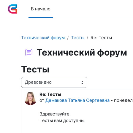
Перейти к основному содержанию
В начало
Технический форум
Тесты
Re: Тесты
Технический форум
Тесты
Режим отображения
Re: Тесты
Количество ответов: 0
от
Демакова Татьяна Сергеевна
-
понедель
Здравствуйте.
Тесты вам доступны.