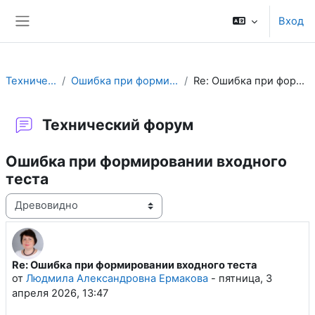
Перейти к основному содержанию
Вход
Боковая панель
Технический форум
Ошибка при формировании входного теста
Re: Ошибка при формировании входного теста
Технический форум
Ошибка при формировании входного
теста
Режим отображения
Re: Ошибка при формировании входного теста
Количество ответов: 0
от
Людмила Александровна Ермакова
-
пятница, 3
апреля 2026, 13:47