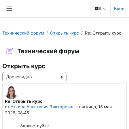
Перейти к основному содержанию
Вход
Боковая панель
Технический форум
Открыть курс
Re: Открыть курс
Технический форум
Открыть курс
Режим отображения
Re: Открыть курс
Количество ответов: 0
от
Уткина Анастасия Викторовна
-
пятница, 15 мая
2026, 08:46
Здравствуйте.