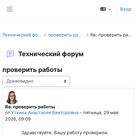
Перейти к основному содержанию
Вход
Боковая панель
Технический форум
проверить работы
Re: проверить работы
Технический форум
проверить работы
Режим отображения
Re: проверить работы
Количество ответов: 0
от
Уткина Анастасия Викторовна
-
пятница, 29 мая
2026, 09:09
Здравствуйте. Вашу работу проверили.