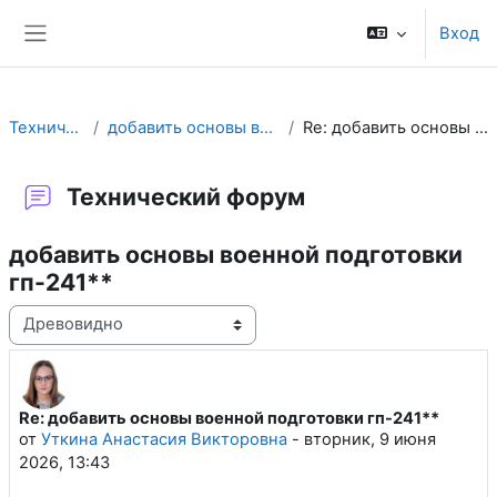
Перейти к основному содержанию
Вход
Боковая панель
Технический форум
добавить основы военной подготовки гп-241**
Re: добавить основы военной подготовки гп-241**
Технический форум
добавить основы военной подготовки
гп-241**
Режим отображения
Re: добавить основы военной подготовки гп-241**
Количество ответов: 0
от
Уткина Анастасия Викторовна
-
вторник, 9 июня
2026, 13:43