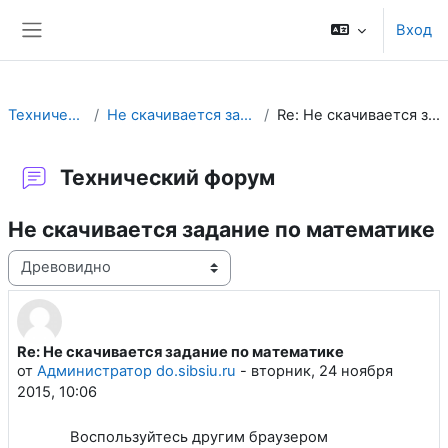
Перейти к основному содержанию
Вход
Боковая панель
Технический форум
Не скачивается задание по математике
Re: Не скачивается задание по математике
Технический форум
Не скачивается задание по математике
Режим отображения
Re: Не скачивается задание по математике
Количество ответов: 0
от
Администратор do.sibsiu.ru
-
вторник, 24 ноября
2015, 10:06
Воспользуйтесь другим браузером