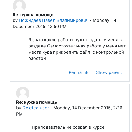
Re: нужна помощь
In reply to Администратор do.sibsiu.ru
by
Пожидаев Павел Владимирович
-
Monday, 14
December 2015, 12:50 PM
Я знаю какие работы нужно сдать, у меня в
разделе Самостоятельная работа у меня нет
места куда прикрепить файл с контрольной
работой
Permalink
Show parent
Re: нужна помощь
In reply to Пожидаев Павел Владимирович
by
Deleted user
-
Monday, 14 December 2015, 2:26
PM
Преподаватель не создал в курсе