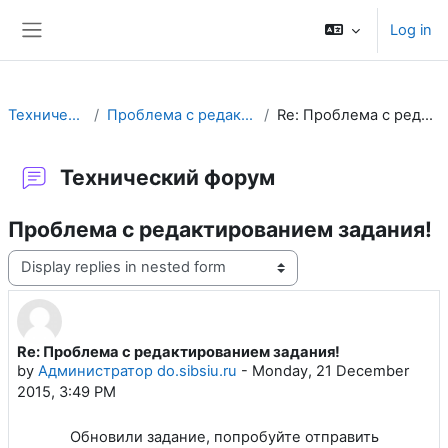
Skip to main content
Log in
Side panel
Технический форум
Проблема с редактированием задания!
Re: Проблема с редактированием задания!
Технический форум
Проблема с редактированием задания!
Display mode
Re: Проблема с редактированием задания!
Number of replies: 0
by
Администратор do.sibsiu.ru
-
Monday, 21 December
2015, 3:49 PM
Обновили задание, попробуйте отправить