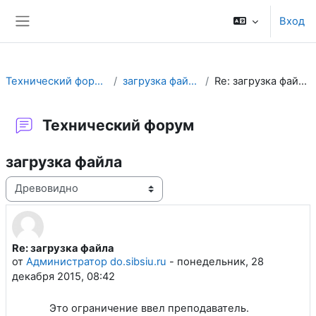
Перейти к основному содержанию
Вход
Боковая панель
Технический форум
загрузка файла
Re: загрузка файла
Технический форум
загрузка файла
Режим отображения
Re: загрузка файла
Количество ответов: 0
от
Администратор do.sibsiu.ru
-
понедельник, 28
декабря 2015, 08:42
Это ограничение ввел преподаватель.