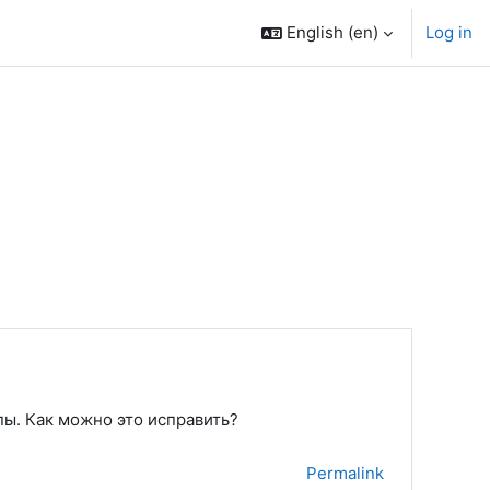
English ‎(en)‎
Log in
пы. Как можно это исправить?
Permalink