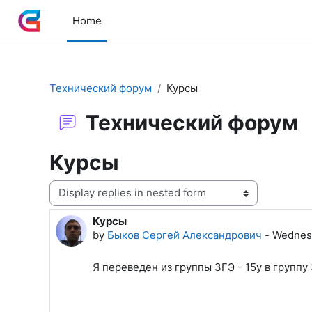
Skip to main content
Home
Технический форум
Курсы
Технический форум
Курсы
Display mode
Курсы
Number of replies: 3
by
Быков Сергей Александрович
-
Wednesd
Я переведен из группы ЗГЭ - 15у в группу