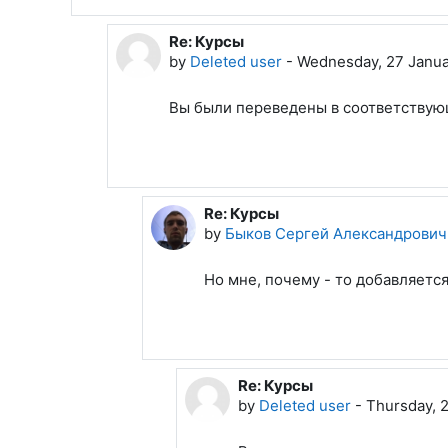
Re: Курсы
In reply to Быков Сергей Александро
by
Deleted user
-
Wednesday, 27 Janua
Вы были переведены в соответствующ
Re: Курсы
In reply to Deleted user
by
Быков Сергей Александрович
Но мне, почему - то добавляется
Re: Курсы
In reply to Быков Сергей Ал
by
Deleted user
-
Thursday, 2