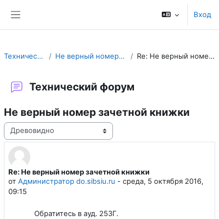
Перейти к основному содержанию
Вход
Боковая панель
Технический форум
Не верный номер зачетной книжки
Re: Не верный номер зачетной книжки
Технический форум
Не верный номер зачетной книжки
Режим отображения
Re: Не верный номер зачетной книжки
Количество ответов: 0
от
Администратор do.sibsiu.ru
-
среда, 5 октября 2016,
09:15
Обратитесь в ауд. 253Г.