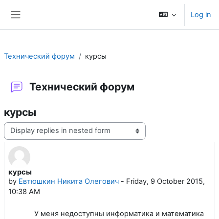
Skip to main content
Log in
Side panel
Технический форум
курсы
Технический форум
курсы
Display mode
курсы
Number of replies: 1
by
Евтюшкин Никита Олегович
-
Friday, 9 October 2015,
10:38 AM
У меня недоступны информатика и математика