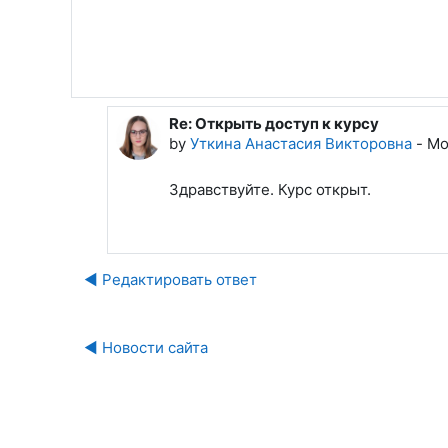
Re: Открыть доступ к курсу
In reply to Кирилюк Дмитрий Олегови
by
Уткина Анастасия Викторовна
-
Mo
Здравствуйте. Курс открыт.
◀︎ Редактировать ответ
◀︎ Новости сайта