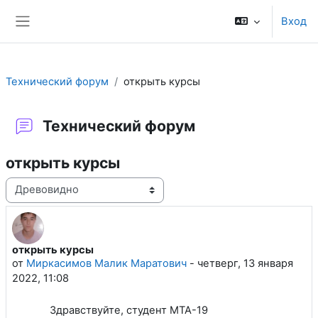
Перейти к основному содержанию
Вход
Боковая панель
Технический форум
открыть курсы
Технический форум
открыть курсы
Режим отображения
открыть курсы
Количество ответов: 1
от
Миркасимов Малик Маратович
-
четверг, 13 января
2022, 11:08
Здравствуйте, студент МТА-19