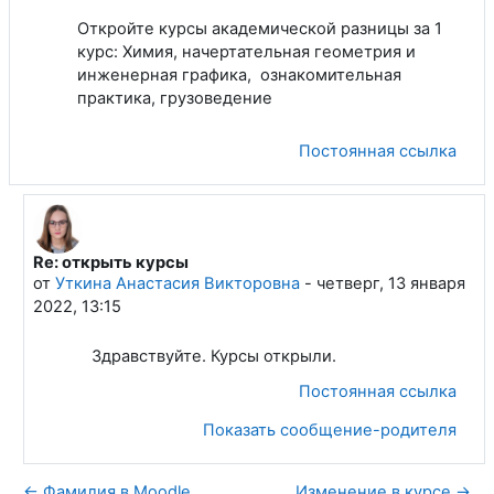
Откройте курсы академической разницы за 1
курс: Химия, начертательная геометрия и
инженерная графика, ознакомительная
практика, грузоведение
Постоянная ссылка
Re: открыть курсы
В ответ на Миркасимов Малик Маратович
от
Уткина Анастасия Викторовна
-
четверг, 13 января
2022, 13:15
Здравствуйте. Курсы открыли.
Постоянная ссылка
Показать сообщение-родителя
← Фамилия в Moodle
Изменение в курсе →