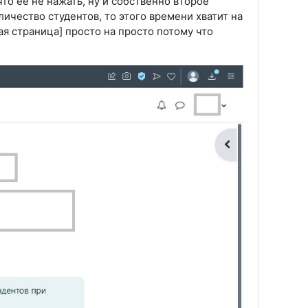
что её не нажать, ну и собственно второе
ичество студентов, то этого времени хватит на
я страница] просто на просто потому что