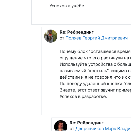
Успехов в учёбе.
Re: Ребрендинг
В ответ на Дворянчиков Марк В
от
Поляев Георгий Дмитриевич
Почему блок "оставшееся время 
ощущение что его растянули на 
Используйте устройства с больш
называемый "костыль", видимо в
действий и я не говорил что их 
По поводу удалённой кнопки "с
Знаете, этот ответ звучит прим
Успехов в разработке.
Re: Ребрендинг
В ответ на Поляев Георгий
от
Дворянчиков Марк Влади