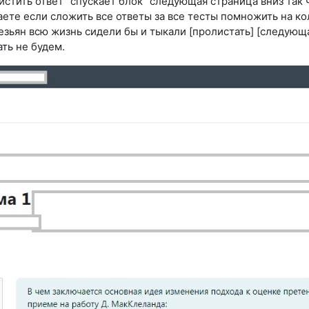
истить ответ" спускает блок "следующая страница вниз так 
ете если сложить все ответы за все тесты помножить на кол
зьян всю жизнь сидели бы и тыкали [пролистать] [следующа
ать не будем.