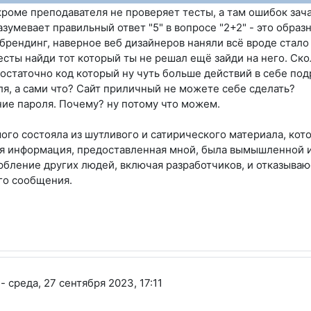
роме преподавателя не проверяет тесты, а там ошибок зач
умевает правильный ответ "5" в вопросе "2+2" - это образн
брендинг, наверное веб дизайнеров наняли всё вроде стало 
есты найди тот который ты не решал ещё зайди на него. Ск
остаточно код который ну чуть больше действий в себе под
ля, а сами что? Сайт приличный не можете себе сделать?
ние пароля. Почему? ну потому что можем.
го состояла из шутливого и сатирического материала, кот
ся информация, предоставленная мной, была вымышленной и
бление других людей, включая разработчиков, и отказываю
о сообщения.
ич
-
среда, 27 сентября 2023, 17:11