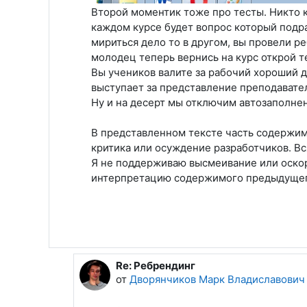
Второй моментик тоже про тесты. Никто к
каждом курсе будет вопрос который подраз
мириться дело то в другом, вы провели ре
молодец теперь вернись на курс открой т
Вы учеников валите за рабочий хороший д
выступает за представление преподавате
Ну и на десерт мы отключим автозаполне
В представленном тексте часть содержимо
критика или осуждение разработчиков. В
Я не поддерживаю высмеивание или оскор
интерпретацию содержимого предыдущег
Re: Ребрендинг
В ответ на Поляев Георгий Дмитриев
от
Дворянчиков Марк Владиславович