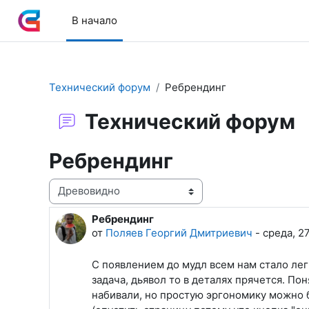
Перейти к основному содержанию
В начало
Технический форум
Ребрендинг
Технический форум
Ребрендинг
Режим отображения
Ребрендинг
Количество ответов: 3
от
Поляев Георгий Дмитриевич
-
среда, 2
С появлением до мудл всем нам стало лег
задача, дьявол то в деталях прячется. По
набивали, но простую эргономику можно б