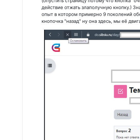
(опустить страницу потому что кнопка "оч
действие отжать злаполучную кнопку.) Зна
опыт в котором примерно 9 поколений обе
кнопочка "назад" ну она здесь, мы её двиг