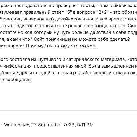
роме преподавателя не проверяет тесты, а там ошибок зач
умевает правильный ответ "5" в вопросе "2+2" - это образн
брендинг, наверное веб дизайнеров наняли всё вроде стало 
есты найди тот который ты не решал ещё зайди на него. Ск
остаточно код который ну чуть больше действий в себе под
ля, а сами что? Сайт приличный не можете себе сделать?
ние пароля. Почему? ну потому что можем.
го состояла из шутливого и сатирического материала, кот
ся информация, предоставленная мной, была вымышленной и
бление других людей, включая разработчиков, и отказываю
о сообщения.
ич
-
Wednesday, 27 September 2023, 5:11 PM