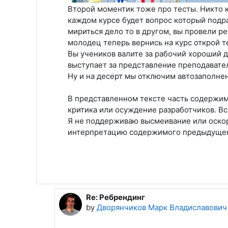
Второй моментик тоже про тесты. Никто к
каждом курсе будет вопрос который подраз
мириться дело то в другом, вы провели ре
молодец теперь вернись на курс открой т
Вы учеников валите за рабочий хороший д
выступает за представление преподавате
Ну и на десерт мы отключим автозаполне
В представленном тексте часть содержимо
критика или осуждение разработчиков. В
Я не поддерживаю высмеивание или оскор
интерпретацию содержимого предыдущег
Re: Ребрендинг
In reply to Поляев Георгий Дмитриев
by
Дворянчиков Марк Владиславович