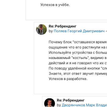
Успехов в учёбе.
Re: Ребрендинг
In reply to Дворянчиков Марк Вл
by
Поляев Георгий Дмитриевич
Почему блок "оставшееся время 
ощущение что его растянули на 
Используйте устройства с больш
называемый "костыль", видимо в
действий и я не говорил что их 
По поводу удалённой кнопки "с
Знаете, этот ответ звучит прим
Успехов в разработке.
Re: Ребрендинг
In reply to Поляев Георгий 
by
Дворянчиков Марк Влади