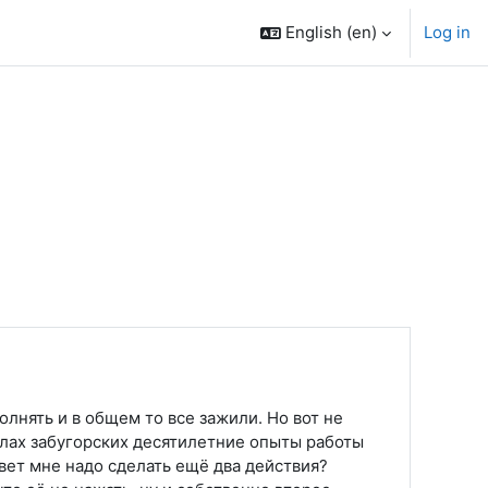
English ‎(en)‎
Log in
лнять и в общем то все зажили. Но вот не
углах забугорских десятилетние опыты работы
вет мне надо сделать ещё два действия?