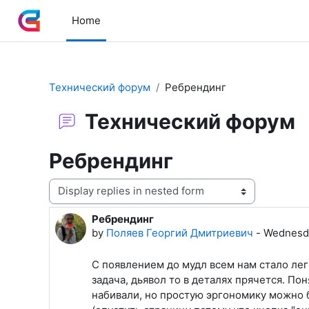
Skip to main content
Home
Технический форум
Ребрендинг
Технический форум
Ребрендинг
Display mode
Ребрендинг
Number of replies: 3
by
Поляев Георгий Дмитриевич
-
Wednesda
С появлением до мудл всем нам стало лег
задача, дьявол то в деталях прячется. По
набивали, но простую эргономику можно б