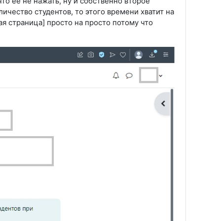
что её не нажать, ну и собственно второе
ичество студентов, то этого времени хватит на
я страница] просто на просто потому что