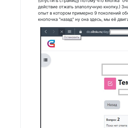
(опустить страницу потому что кнопка "оч
действие отжать злаполучную кнопку.) Зна
опыт в котором примерно 9 поколений обе
кнопочка "назад" ну она здесь, мы её двиг