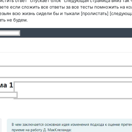
истить ответ" спускает блок "следующая страница вниз так 
ете если сложить все ответы за все тесты помножить на кол
зьян всю жизнь сидели бы и тыкали [пролистать] [следующа
ать не будем.