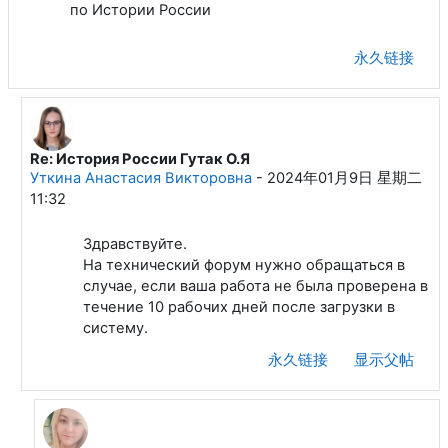
по Истории России
永久链接
Re: История России Гутак О.Я
回复Дегтярёва Анастасия Андреевна
Уткина Анастасия Викторовна
-
2024年01月9日 星期二
11:32
Здравствуйте.
На технический форум нужно обращаться в
случае, если ваша работа не была проверена в
течение 10 рабочих дней после загрузки в
систему.
永久链接
显示父帖