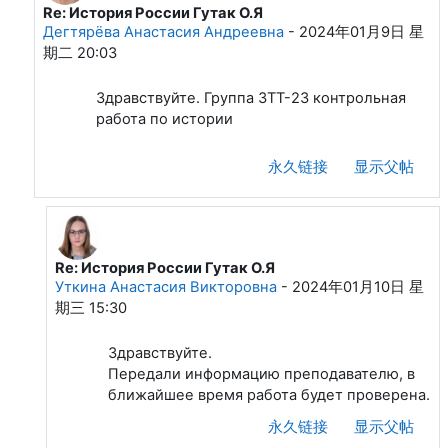
Re: История России Гутак О.Я
回复Уткина Анастасия Викторовна
Дегтярёва Анастасия Андреевна
-
2024年01月9日 星
期二 20:03
Здравствуйте. Группа ЗТТ-23 контрольная
работа по истории
永久链接
显示父帖
Re: История России Гутак О.Я
回复Дегтярёва Анастасия Андреевна
Уткина Анастасия Викторовна
-
2024年01月10日 星
期三 15:30
Здравствуйте.
Передали информацию преподавателю, в
ближайшее время работа будет проверена.
永久链接
显示父帖