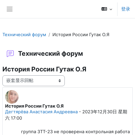
跳到主要内容
登录
停靠面板
Технический форум
История России Гутак О.Я
Технический форум
История России Гутак О.Я
显示模式
История России Гутак О.Я
回帖数：3
Дегтярёва Анастасия Андреевна
-
2023年12月30日 星期
六 17:00
группа ЗТТ-23 не проверена контрольная работа