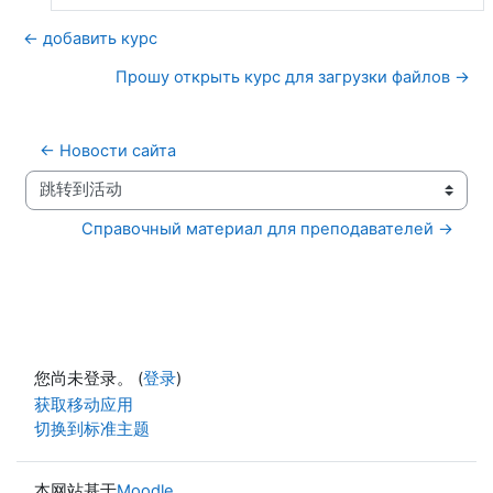
← добавить курс
Прошу открыть курс для загрузки файлов →
← Новости сайта
跳转到活动
Справочный материал для преподавателей →
您尚未登录。 (
登录
)
获取移动应用
切换到标准主题
本网站基于
Moodle